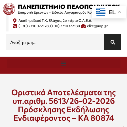
EL
Ακαδημαϊκού Γ.Κ. Βλάχου, 2ο κτίριο Ο.Α.Ε.Δ.
(+30) 2710 372128, (+30) 2710372130
elke@uop.gr
Οριστικά Αποτελέσματα της
υπ.αριθμ. 5613/26-02-2026
Πρόσκλησης Εκδήλωσης
Ενδιαφέροντος – ΚΑ 80874