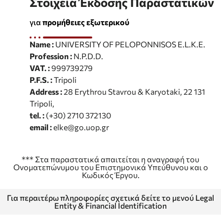
Στοιχεία Έκδοσης Παραστατικών
για
προμήθειες εξωτερικού
Name :
UNIVERSITY OF PELOPONNISOS E.L.K.E.
Profession :
N.P.D.D.
VAT. :
999739279
P.F.S. :
Tripoli
Address :
28 Erythrou Stavrou & Karyotaki, 22 131
Tripoli,
tel. :
(+30) 2710 372130
email :
elke@go.uop.gr
*** Στα παραστατικά απαιτείται η αναγραφή του
Ονοματεπώνυμου του Επιστημονικά Υπεύθυνου και ο
Κωδικός Έργου.
Για περαιτέρω πληροφορίες σχετικά δείτε το μενού Legal
Entity & Financial Identification